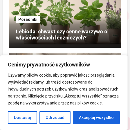
Poradniki
Lebioda: chwast czy cenne warzywo o
właściwościach leczniczych?
Cenimy prywatność użytkowników
Używamy plików cookie, aby poprawić jakość przeglądania,
wyświetlać reklamy lub treści dostosowane do
Święta i Okazje Specjalne
indywidualnych potrzeb użytkowników oraz analizować ruch
Eleganckie życzenia na 70 urodziny
na stronie. Kliknięcie przycisku „Akceptuj wszystkie” oznacza
pełne miłości i wzruszeń
zgodę na wykorzystywanie przez nas plików cookie.
Dostosuj
Odrzucać
Akceptuj wszystko