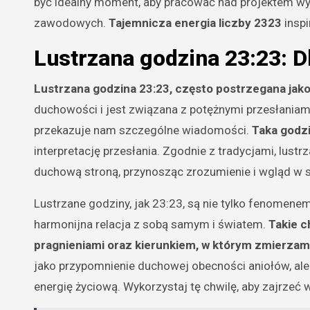
być idealny moment, aby pracować nad projektem w
zawodowych.
Tajemnicza energia liczby 2323
inspi
Lustrzana godzina 23:23: D
Lustrzana godzina 23:23, często postrzegana jak
duchowości i jest związana z potężnymi przesłaniami 
przekazuje nam szczególne wiadomości.
Taka godzi
interpretację przesłania. Zgodnie z tradycjami, lustr
duchową stroną, przynosząc zrozumienie i wgląd w sy
Lustrzane godziny, jak 23:23, są nie tylko fenomene
harmonijna relacja z sobą samym i światem.
Takie c
pragnieniami oraz kierunkiem, w którym zmierza
jako przypomnienie duchowej obecności aniołów, al
energię życiową. Wykorzystaj tę chwilę, aby zajrzeć w