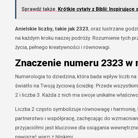
Sprawdź także
Krótkie cytaty z Biblii: Inspirujące
Anielskie liczby, takie jak 2323
, oraz lustrzane god
na każdym kroku naszej podróży. Rozumienie tych p
życia, pełnego kreatywności i równowagi.
Znaczenie numeru 2323 w 
Numerologia to dziedzina, która bada wpływ liczb na
światło na Twoją życiową ścieżkę. Przede wszystki
2 i liczba 3. Każda z nich ma swoje unikalne właściwo
Liczba 2 często symbolizuje równowagę i harmonię, 
partnerstwo i współpracę, zachęcając do wzmacniania 
przyjaciółmi jest kluczowe dla osiągania wewnętrzne
nawiązać więzi z bliskimi.