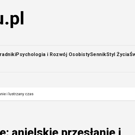
.pl
radniki
Psychologia i Rozwój Osobisty
Sennik
Styl Życia
Św
nie i lustrzany czas
: anielskie przesłanie i