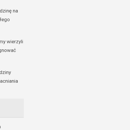
dzinę na
ałego
my wierzyli
ęgnować
dziny
acniania
m