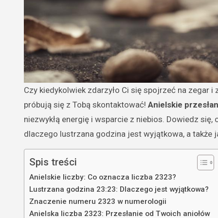
Czy kiedykolwiek zdarzyło Ci się spojrzeć na zegar i zauważyć godzinę 23:23? Jeśli tak, możesz być pewna, że aniołowie
próbują się z Tobą skontaktować!
Anielskie przesłan
niezwykłą energię i wsparcie z niebios. Dowiedz się,
dlaczego lustrzana godzina jest wyjątkowa, a także
Spis treści
Anielskie liczby: Co oznacza liczba 2323?
Lustrzana godzina 23:23: Dlaczego jest wyjątkowa?
Znaczenie numeru 2323 w numerologii
Anielska liczba 2323: Przesłanie od Twoich aniołów