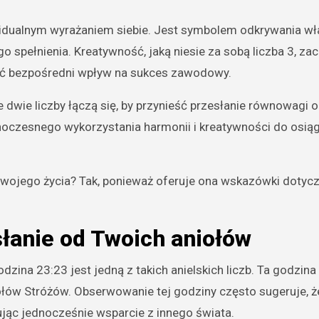
dywidualnym wyrażaniem siebie. Jest symbolem odkrywania w
o spełnienia. Kreatywność, jaką niesie za sobą liczba 3, za
eć bezpośredni wpływ na sukces zawodowy.
 dwie liczby łączą się, by przynieść przesłanie równowagi 
noczesnego wykorzystania harmonii i kreatywności do osiąg
twojego życia? Tak, ponieważ oferuje ona wskazówki dotyc
słanie od Twoich aniołów
odzina 23:23 jest jedną z takich anielskich liczb. Ta godzina
ołów Stróżów. Obserwowanie tej godziny często sugeruje, ż
jąc jednocześnie wsparcie z innego świata.