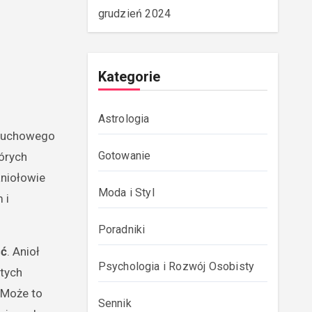
grudzień 2024
Kategorie
Astrologia
 duchowego
Gotowanie
tórych
aniołowie
Moda i Styl
 i
Poradniki
ść
. Anioł
Psychologia i Rozwój Osobisty
 tych
 Może to
Sennik