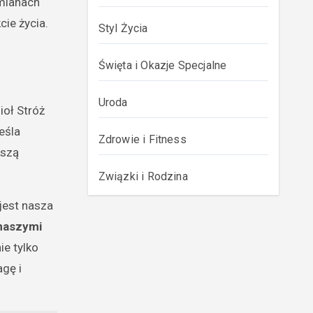
mianach
cie życia.
Styl Życia
Święta i Okazje Specjalne
Uroda
ioł Stróż
eśla
Zdrowie i Fitness
aszą
Związki i Rodzina
jest nasza
 naszymi
ie tylko
gę i