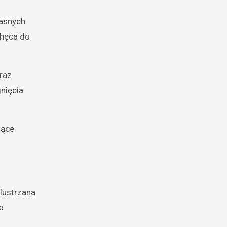
łasnych
chęca do
oraz
nięcia
zące
 lustrzana
e