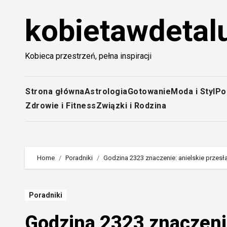
Skip
kobietawdetalu
to
content
Kobieca przestrzeń, pełna inspiracji
Strona główna
Astrologia
Gotowanie
Moda i Styl
Po
Zdrowie i Fitness
Związki i Rodzina
Home
Poradniki
Godzina 2323 znaczenie: anielskie przesła
Poradniki
Godzina 2323 znaczenie