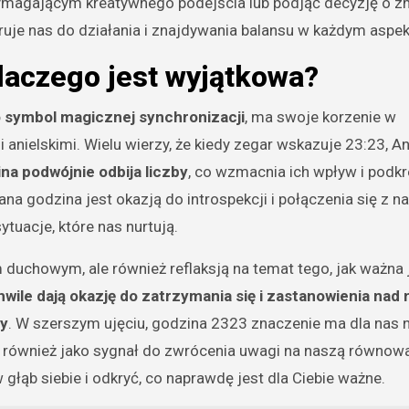
ymagającym kreatywnego podejścia lub podjąć decyzję o z
ruje nas do działania i znajdywania balansu w każdym aspek
laczego jest wyjątkowa?
o symbol magicznej synchronizacji
, ma swoje korzenie w
anielskimi. Wielu wierzy, że kiedy zegar wskazuje 23:23, An
na podwójnie odbija liczby
, co wzmacnia ich wpływ i podkr
zana godzina jest okazją do introspekcji i połączenia się z n
tuacje, które nas nurtują.
m duchowym, ale również reflaksją na temat tego, jak ważna 
hwile dają okazję do zatrzymania się i zastanowienia nad
my
. W szerszym ujęciu, godzina 2323 znaczenie ma dla nas n
e również jako sygnał do zwrócenia uwagi na naszą równowa
 głąb siebie i odkryć, co naprawdę jest dla Ciebie ważne.