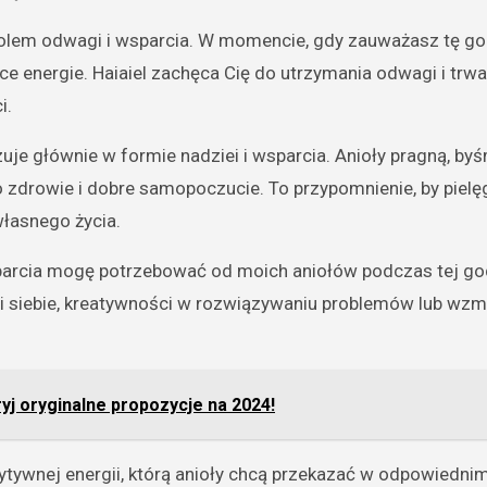
ymbolem odwagi i wsparcia. W momencie, gdy zauważasz tę go
ce energie. Haiaiel zachęca Cię do utrzymania odwagi i trw
i.
uje głównie w formie nadziei i wsparcia. Anioły pragną, byś
o zdrowie i dobre samopoczucie. To przypomnienie, by piel
łasnego życia.
sparcia mogę potrzebować od moich aniołów podczas tej go
i siebie, kreatywności w rozwiązywaniu problemów lub wzm
yj oryginalne propozycje na 2024!
zytywnej energii, którą anioły chcą przekazać w odpowiedni