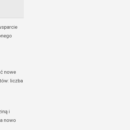
wsparcie
ionego
cić nowe
ów: liczba
iną i
 na nowo