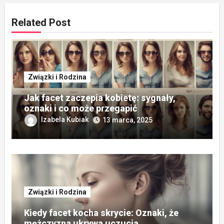
Related Post
Związki i Rodzina
Jak facet zaczepia kobietę: sygnały,
oznaki i co może przegapić
Izabela Kubiak
13 marca, 2025
Związki i Rodzina
Kiedy facet kocha skrycie: Oznaki, że
mężczyzna ukrywa uczucia