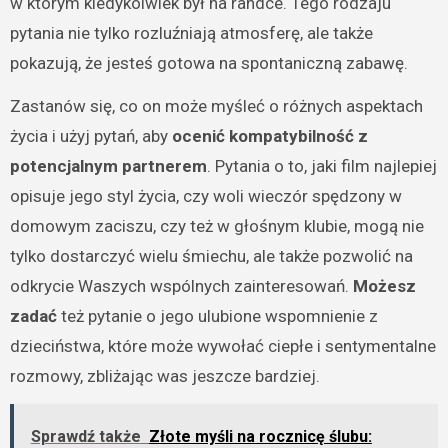
w którym kiedykolwiek był na randce. Tego rodzaju
pytania nie tylko rozluźniają atmosferę, ale także
pokazują, że jesteś gotowa na spontaniczną zabawę.
Zastanów się, co on może myśleć o różnych aspektach
życia i użyj pytań, aby
ocenić kompatybilność z
potencjalnym partnerem
. Pytania o to, jaki film najlepiej
opisuje jego styl życia, czy woli wieczór spędzony w
domowym zaciszu, czy też w głośnym klubie, mogą nie
tylko dostarczyć wielu śmiechu, ale także pozwolić na
odkrycie Waszych wspólnych zainteresowań.
Możesz
zadać
też pytanie o jego ulubione wspomnienie z
dzieciństwa, które może wywołać ciepłe i sentymentalne
rozmowy, zbliżając was jeszcze bardziej.
Sprawdź także
Złote myśli na rocznicę ślubu: