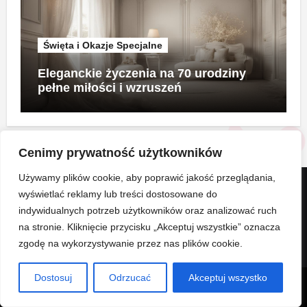
Święta i Okazje Specjalne
Eleganckie życzenia na 70 urodziny
pełne miłości i wzruszeń
Cenimy prywatność użytkowników
Używamy plików cookie, aby poprawić jakość przeglądania,
wyświetlać reklamy lub treści dostosowane do
kobietawdetalu.pl
indywidualnych potrzeb użytkowników oraz analizować ruch
na stronie. Kliknięcie przycisku „Akceptuj wszystkie” oznacza
Kobieca przestrzeń, pełna inspiracji
zgodę na wykorzystywanie przez nas plików cookie.
Dostosuj
Odrzucać
Akceptuj wszystko
Copyright © All rights reserved
|
Blogus
by
Themeansar
.