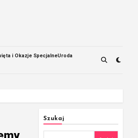
ięta i Okazje Specjalne
Uroda
Szukaj
jemy