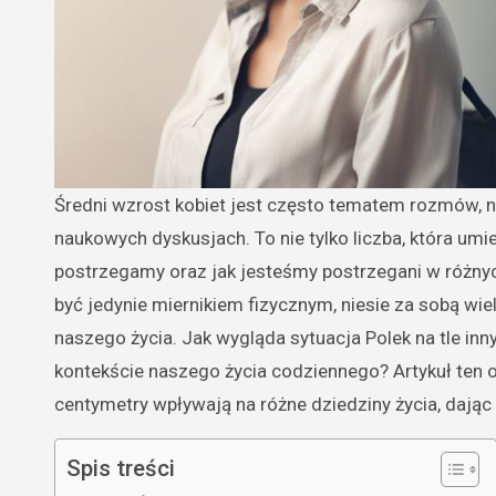
Średni wzrost kobiet jest często tematem rozmów, nie tylko na spotkaniach towarzyskich, ale również w bardziej
naukowych dyskusjach. To nie tylko liczba, która umie
postrzegamy oraz jak jesteśmy postrzegani w różnyc
być jedynie miernikiem fizycznym, niesie za sobą wi
naszego życia. Jak wygląda sytuacja Polek na tle in
kontekście naszego życia codziennego? Artykuł ten 
centymetry wpływają na różne dziedziny życia, dają
Spis treści