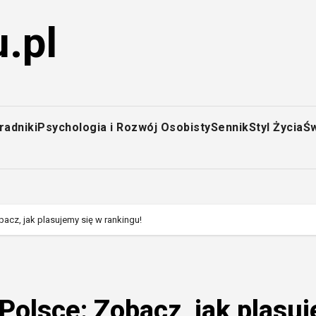
.pl
radniki
Psychologia i Rozwój Osobisty
Sennik
Styl Życia
Św
bacz, jak plasujemy się w rankingu!
 Polsce: Zobacz, jak plasu