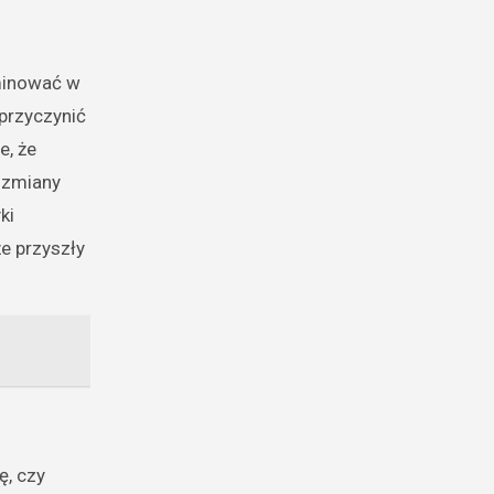
ominować w
 przyczynić
e, że
 zmiany
ki
e przyszły
ę, czy