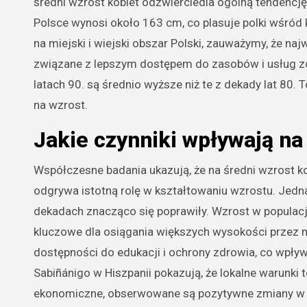
średni wzrost kobiet odzwierciedla ogólną tendencj
Polsce wynosi około 163 cm, co plasuje polki wśród 
na miejski i wiejski obszar Polski, zauważymy, że na
związane z lepszym dostępem do zasobów i usług z
latach 90. są średnio wyższe niż te z dekady lat 80.
na wzrost.
Jakie czynniki wpływają na
Współczesne badania ukazują, że na średni wzrost ko
odgrywa istotną rolę w kształtowaniu wzrostu. Jedn
dekadach znacząco się poprawiły. Wzrost w populacj
kluczowe dla osiągania większych wysokości przez mi
dostępności do edukacji i ochrony zdrowia, co wpły
Sabiñánigo w Hiszpanii pokazują, że lokalne warunki
ekonomiczne, obserwowane są pozytywne zmiany w zd