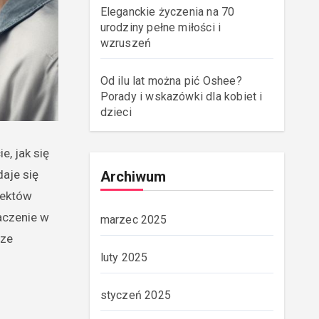
Eleganckie życzenia na 70
urodziny pełne miłości i
wzruszeń
Od ilu lat można pić Oshee?
Porady i wskazówki dla kobiet i
dzieci
e, jak się
aje się
Archiwum
pektów
aczenie w
marzec 2025
sze
luty 2025
styczeń 2025