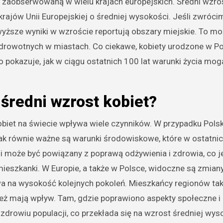
ę zaobserwowaną w wielu krajach europejskich. Średni wzro
krajów Unii Europejskiej o średniej wysokości. Jeśli zwróc
jwyższe wyniki w wzroście reportują obszary miejskie. To m
drowotnych w miastach. Co ciekawe, kobiety urodzone w P
 To pokazuje, jak w ciągu ostatnich 100 lat warunki życia m
 średni wzrost kobiet?
biet na świecie wpływa wiele czynników. W przypadku Polsk
ak równie ważne są warunki środowiskowe, które w ostatni
i może być powiązany z poprawą odżywienia i zdrowia, co j
eszkanki. W Europie, a także w Polsce, widoczne są zmiany
wa na wysokość kolejnych pokoleń. Mieszkańcy regionów tak
 też mają wpływ. Tam, gdzie poprawiono aspekty społeczne i
rowiu populacji, co przekłada się na wzrost średniej wys