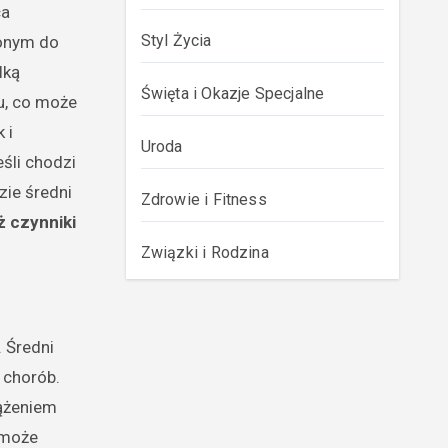
ca
Styl Życia
żonym do
lką
Święta i Okazje Specjalne
u, co może
 i
Uroda
śli chodzi
zie średni
Zdrowie i Fitness
ż czynniki
Związki i Rodzina
. Średni
 chorób.
iążeniem
 może