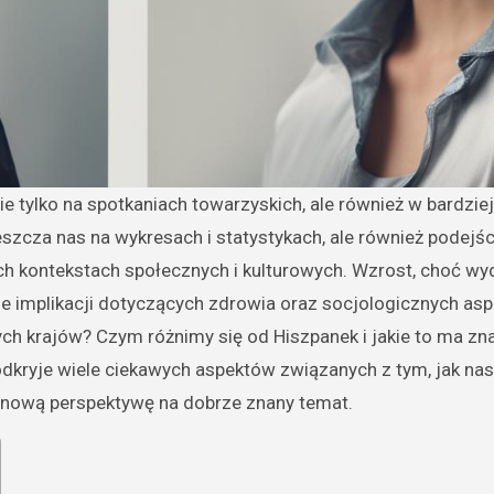
szcza nas na wykresach i statystykach, ale również podejści
h kontekstach społecznych i kulturowych. Wzrost, choć wyd
ele implikacji dotyczących zdrowia oraz socjologicznych as
nych krajów? Czym różnimy się od Hiszpanek i jakie to ma zn
odkryje wiele ciekawych aspektów związanych z tym, jak na
c nową perspektywę na dobrze znany temat.