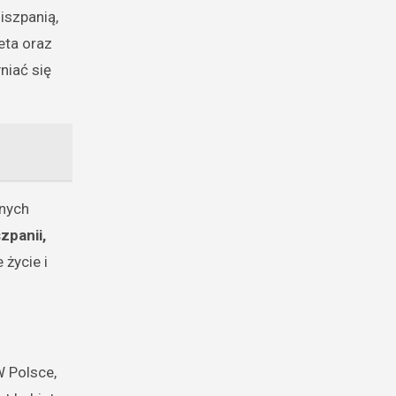
iszpanią,
eta oraz
niać się
nnych
zpanii,
 życie i
W Polsce,