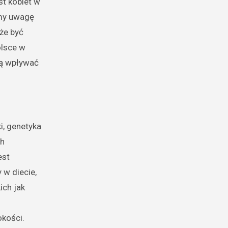
st kobiet w
imy uwagę
oże być
olsce w
ogą wpływać
i, genetyka
ch
est
 w diecie,
ich jak
okości.