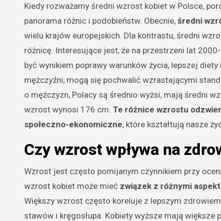
Kiedy rozważamy średni wzrost kobiet w Polsce, poró
panorama różnic i podobieństw. Obecnie,
średni wzr
wielu krajów europejskich. Dla kontrastu, średni wzr
różnicę. Interesujące jest, że na przestrzeni lat 2
być wynikiem poprawy warunków życia, lepszej diety i
mężczyźni, mogą się pochwalić wzrastającymi standar
o mężczyzn, Polacy są średnio wyżsi, mają średni wz
wzrost wynosi 176 cm.
Te różnice wzrostu odzwier
społeczno-ekonomiczne
, które kształtują nasze życ
Czy wzrost wpływa na zdro
Wzrost jest często pomijanym czynnikiem przy ocenie
wzrost kobiet może mieć
związek z różnymi aspek
Większy wzrost często koreluje z lepszym zdrowiem
stawów i kręgosłupa. Kobiety wyższe mają większe