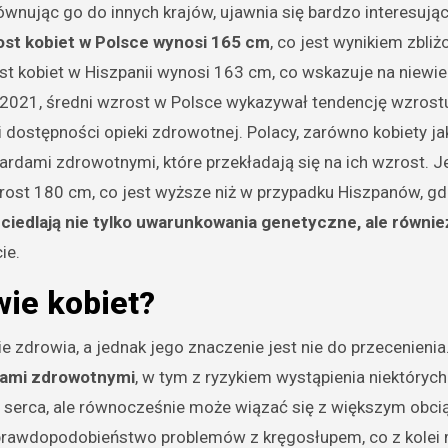
wnując go do innych krajów, ujawnia się bardzo interesują
ost kobiet w Polsce wynosi 165 cm
, co jest wynikiem zbli
ost kobiet w Hiszpanii wynosi 163 cm, co wskazuje na niewie
000-2021, średni wzrost w Polsce wykazywał tendencję wzrost
 dostępności opieki zdrowotnej. Polacy, zarówno kobiety jak
dami zdrowotnymi, które przekładają się na ich wzrost. Je
rost 180 cm, co jest wyższe niż w przypadku Hiszpanów, gd
ciedlają nie tylko uwarunkowania genetyczne, ale równie
ie.
wie kobiet?
 zdrowia, a jednak jego znaczenie jest nie do przecenienia
tami zdrowotnymi
, w tym z ryzykiem wystąpienia niektórych
 serca, ale równocześnie może wiązać się z większym obc
 prawdopodobieństwo problemów z kręgosłupem, co z kolei