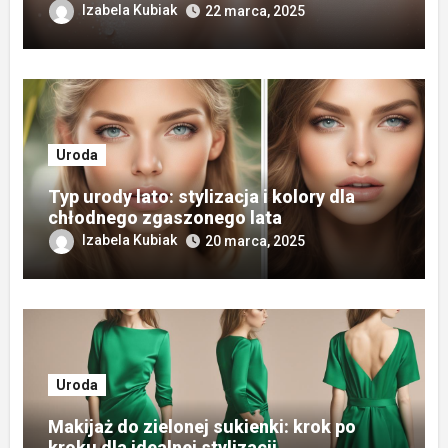
Izabela Kubiak
22 marca, 2025
Uroda
Typ urody lato: stylizacja i kolory dla
chłodnego zgaszonego lata
Izabela Kubiak
20 marca, 2025
Uroda
Makijaż do zielonej sukienki: krok po
kroku dla idealnej stylizacji