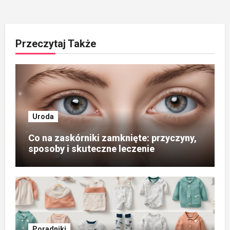
Przeczytaj Także
Uroda
Co na zaskórniki zamknięte: przyczyny,
sposoby i skuteczne leczenie
Poradniki