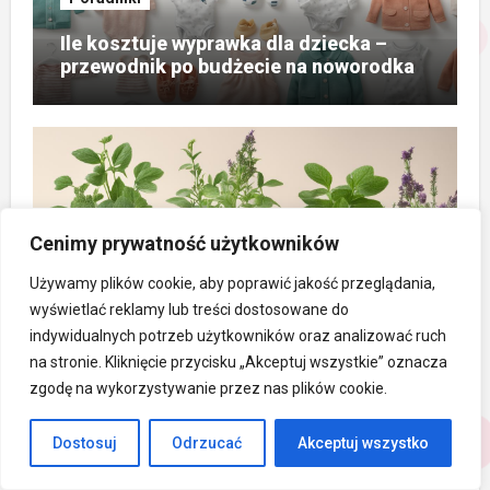
Ile kosztuje wyprawka dla dziecka –
przewodnik po budżecie na noworodka
Poradniki
Cenimy prywatność użytkowników
Lebioda: chwast czy cenne warzywo o
Używamy plików cookie, aby poprawić jakość przeglądania,
właściwościach leczniczych?
wyświetlać reklamy lub treści dostosowane do
indywidualnych potrzeb użytkowników oraz analizować ruch
na stronie. Kliknięcie przycisku „Akceptuj wszystkie” oznacza
zgodę na wykorzystywanie przez nas plików cookie.
Dostosuj
Odrzucać
Akceptuj wszystko
Święta i Okazje Specjalne