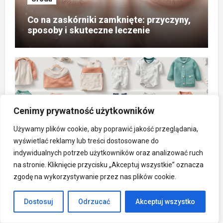
Co na zaskórniki zamknięte: przyczyny,
sposoby i skuteczne leczenie
Poradniki
Cenimy prywatność użytkowników
Ile kosztuje wyprawka dla dziecka –
Używamy plików cookie, aby poprawić jakość przeglądania,
przewodnik po budżecie na noworodka
wyświetlać reklamy lub treści dostosowane do
indywidualnych potrzeb użytkowników oraz analizować ruch
na stronie. Kliknięcie przycisku „Akceptuj wszystkie” oznacza
zgodę na wykorzystywanie przez nas plików cookie.
Dostosuj
Odrzucać
Akceptuj wszystko
Poradniki