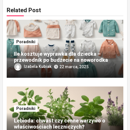
Related Post
Poradniki
Ile kosztuje wyprawka dla dziecka –
przewodnik po budżecie na noworodka
Izabela Kubiak
22 marca, 2025
Poradniki
Lebioda: chwast czy cenne warzywo o
właściwościach leczniczych?