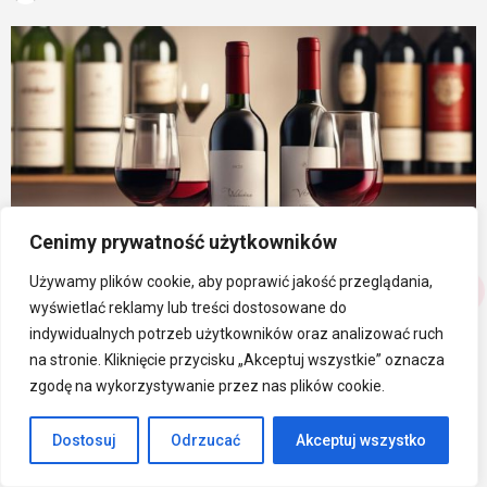
Cenimy prywatność użytkowników
Używamy plików cookie, aby poprawić jakość przeglądania,
wyświetlać reklamy lub treści dostosowane do
indywidualnych potrzeb użytkowników oraz analizować ruch
na stronie. Kliknięcie przycisku „Akceptuj wszystkie” oznacza
Otwieranie butelki wina może być prawdziwym
zgodę na wykorzystywanie przez nas plików cookie.
wyzwaniem, zwłaszcza w momencie, kiedy
brak
korkociągu
staje się rzeczywistością. Niezależnie od
Dostosuj
Odrzucać
Akceptuj wszystko
tego, czy znajdujesz się na romantycznym pikniku, czy